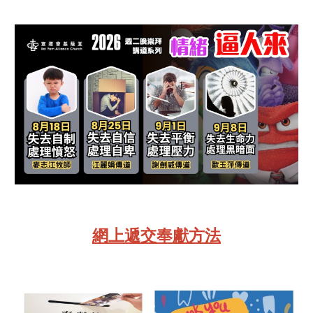
網上遞交奉獻方法