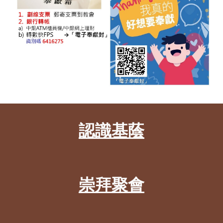
認識基蔭
崇拜聚會